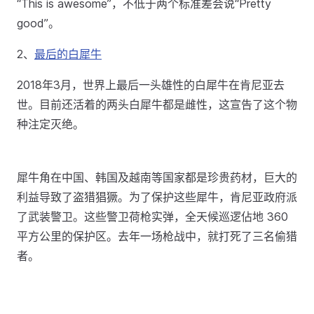
“This is awesome”，不低于两个标准差会说“Pretty
good”。
2、
最后的白犀牛
2018年3月，世界上最后一头雄性的白犀牛在肯尼亚去
世。目前还活着的两头白犀牛都是雌性，这宣告了这个物
种注定灭绝。
犀牛角在中国、韩国及越南等国家都是珍贵药材，巨大的
利益导致了盗猎猖獗。为了保护这些犀牛，肯尼亚政府派
了武装警卫。这些警卫荷枪实弹，全天候巡逻佔地 360
平方公里的保护区。去年一场枪战中，就打死了三名偷猎
者。