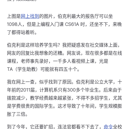
上图是
网上找到
的图片，伯克利最大的报告厅可以坐
1098人，但是上编程入门课 CS61A 时，还坐不下，来晚
了都得站着听。
伯克利是这样培养学生吗？我把疑惑发在社交媒体上面，
网友的回复比我想象的还糟。网友说，现在很多都是在线
课程，老师事先录好，一千多人看视频上课，光是
TA（学生助教）可能就有四五十个。
我在网上一查，似乎找到了原因。伯克利是公立大学，十
年前的2011届，计算机系只有300多个毕业生。后来由于
拨款减少，教学经费越来越紧张，不得不多招学生，尤其
是学费很贵的国际学生。这才导致了十年间，学生规模膨
胀了三倍。
到了今年，它还要扩招，连法官都看不下去了，
命令
全校