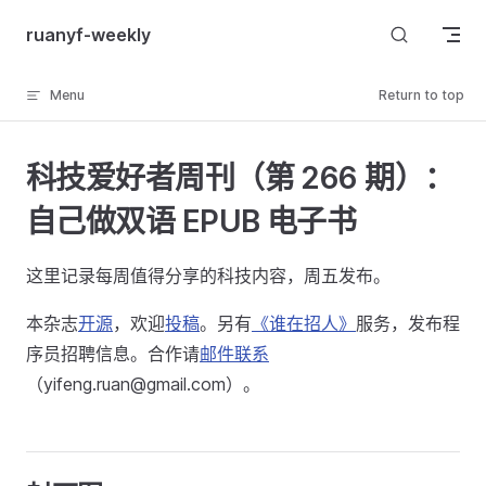
Skip to content
ruanyf-weekly
Menu
Return to top
科技爱好者周刊（第 266 期）：
自己做双语 EPUB 电子书
这里记录每周值得分享的科技内容，周五发布。
本杂志
开源
，欢迎
投稿
。另有
《谁在招人》
服务，发布程
序员招聘信息。合作请
邮件联系
（yifeng.ruan@gmail.com）。