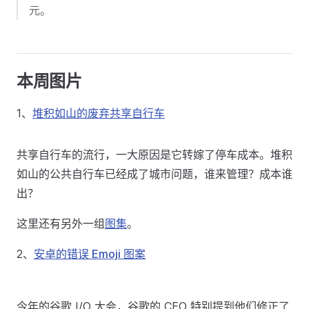
元。
本周图片
1、
堆积如山的废弃共享自行车
共享自行车的流行，一大原因是它转嫁了停车成本。堆积
如山的公共自行车已经成了城市问题，谁来管理？成本谁
出？
这里还有另外一组
图集
。
2、
安卓的错误 Emoji 图案
今年的谷歌 I/O 大会，谷歌的 CEO 特别提到他们修正了