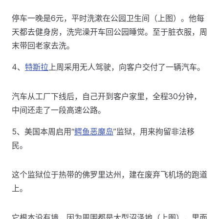
停车一晚是6元，平时洗漱在公园卫生间（上图）。他每
天都去健身房，洗完澡开车回公园睡觉。至于脏衣服，周
末带回老家去洗。
4、
特斯拉
上周采用无人驾驶，向客户交付了一辆汽车。
汽车从工厂下线后，自己开到客户家里，全程30分钟，
中间还走了一段高速公路。
5、美国本周启用“
鳄鱼恶魔岛
”监狱，用来拘留非法移
民。
这个监狱位于热带的佛罗里达州，建在废弃飞机场的跑道
上。
它根本没有墙，因为周围都是大型沼泽地（上图），里面