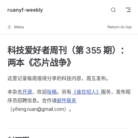
Skip to content
ruanyf-weekly
Menu
Return to top
科技爱好者周刊（第 355 期）：
两本《芯片战争》
这里记录每周值得分享的科技内容，周五发布。
本杂志
开源
，欢迎
投稿
。另有
《谁在招人》
服务，发布程
序员招聘信息。合作请
邮件联系
（yifeng.ruan@gmail.com）。