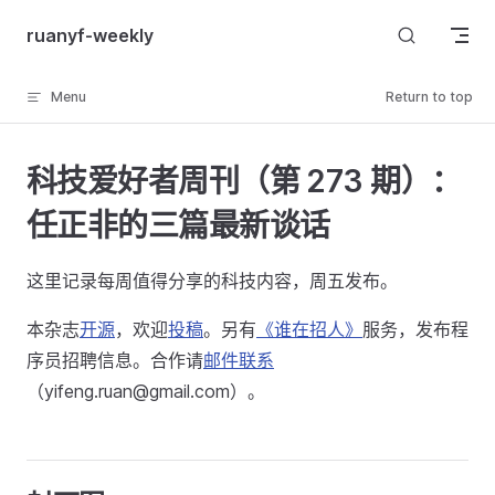
Skip to content
ruanyf-weekly
Menu
Return to top
科技爱好者周刊（第 273 期）：
任正非的三篇最新谈话
这里记录每周值得分享的科技内容，周五发布。
本杂志
开源
，欢迎
投稿
。另有
《谁在招人》
服务，发布程
序员招聘信息。合作请
邮件联系
（yifeng.ruan@gmail.com）。