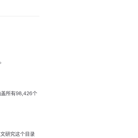
。
涵盖所有98,426个
面，本文研究这个目录