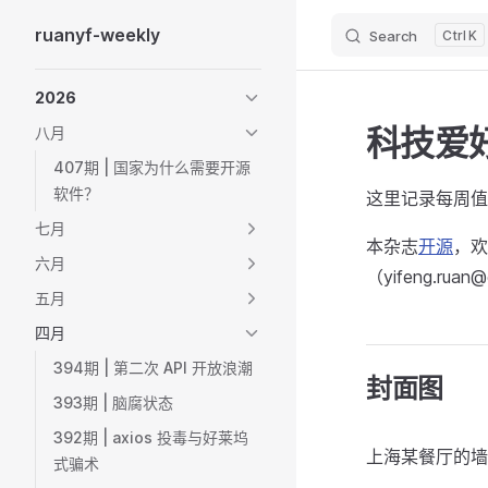
ruanyf-weekly
Search
K
Skip to content
Sidebar Navigation
2026
科技爱好
八月
407期 | 国家为什么需要开源
软件？
这里记录每周值
七月
本杂志
开源
，欢
六月
（yifeng.ruan
五月
四月
394期 | 第二次 API 开放浪潮
封面图
393期 | 脑腐状态
392期 | axios 投毒与好莱坞
上海某餐厅的墙
式骗术