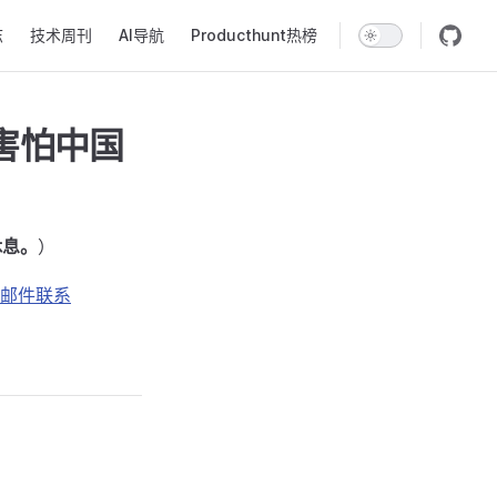
志
技术周刊
AI导航
Producthunt热榜
害怕中国
休息。
）
邮件联系