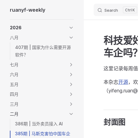
ruanyf-weekly
Search
K
Skip to content
Sidebar Navigation
2026
科技爱好
八月
407期 | 国家为什么需要开源
车企吗
软件？
七月
这里记录每周值
六月
本杂志
开源
，欢
五月
（yifeng.ruan
四月
三月
二月
封面图
386期 | 当外卖员接入 AI
385期 | 马斯克害怕中国车企