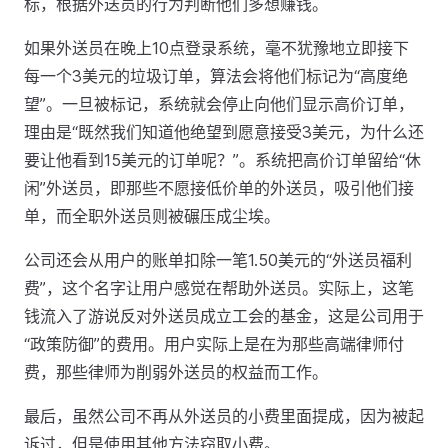
标，根据外送员的行为判断他们多想赚钱。
如果外送员在晚上10点登录系统，毫不犹豫地立即接下
每一个3美元的垃圾订单，算法会将他们标记为“高度绝
望”。一旦被标记，系统就会停止向他们显示高价订单，
理由是“既然我们知道他绝望到愿意接受3美元，为什么还
要让他看到15美元的订单呢？”。系统把高价订单留给“休
闲”外送员，即那些不愿接低价单的外送员，吸引他们接
单，而全职外送员则被碾压成尘埃。
公司还会从用户的账单扣除一笔1.50美元的“外送员福利
费”，这个名字让用户感觉在帮助外送员。实际上，这笔
钱流入了游说反对外送员成立工会的基金，这是公司用于
“政策防御”的费用。用户实际上是在为那些高端律师付
费，那些律师为削弱外送员的权益而工作。
最后，虽然公司不再从外送员的小费里面提成，因为被起
诉过，但是使用其他方法窃取小费。