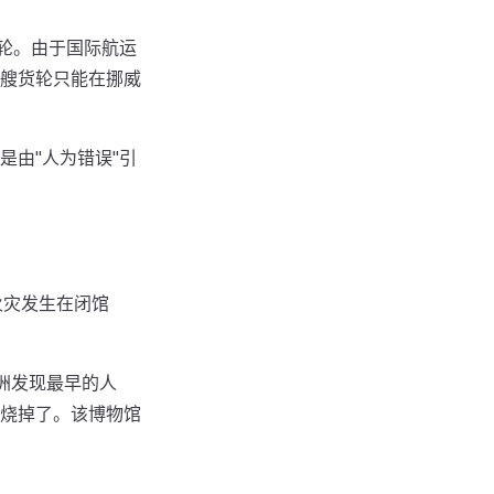
的货轮。由于国际航运
艘货轮只能在挪威
％是由"人为错误"引
火灾发生在闭馆
美洲发现最早的人
烧掉了。该博物馆