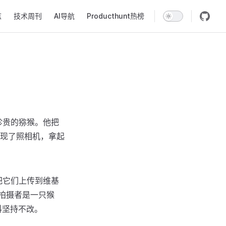
志
技术周刊
AI导航
Producthunt热榜
种珍贵的猕猴。他把
现了照相机，拿起
把它们上传到维基
拍摄者是一只猴
科坚持不改。