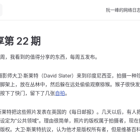
Main Navigation
阮一峰的网络日
第 22 期
周，我看到的值得分享的东西，每周五发布。
摄影师大卫·斯莱特（David Slater）来到印度尼西亚，拍摄一
脚架上，放在丛林中，然后躲在远处偷偷观察猕猴。猴子很快发
按下了快门，留下了几张
自拍
。
卫·斯莱特把这些照片发表在英国的《每日邮报》。几天以后，有人
设定为"公共领域"。理由很简单，照片的版权属于拍摄者，现在
版权。大卫·斯莱特抗议，认为他才是版权所有者，但是维基百