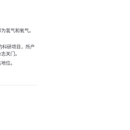
解为氢气和氧气。
助的科研项目，所产
杂志关门。
占地位。