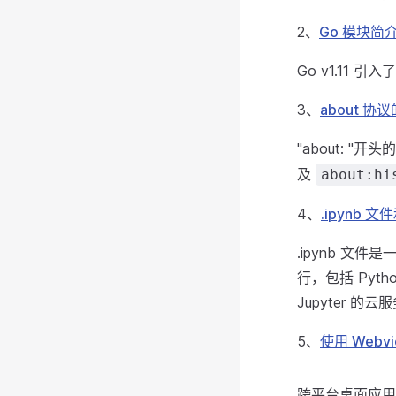
2、
Go 模块简
Go v1.11
3、
about 协
"about: 
及
about:hi
4、
.ipynb 文
.ipynb 
行，包括 Pytho
Jupyter 的云
5、
使用 Web
跨平台桌面应用