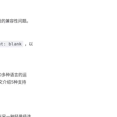
升级的兼容性问题。
，以
ut: blank
40多种语言的运
的，本文介绍5种支持
实有另一种轻量级选