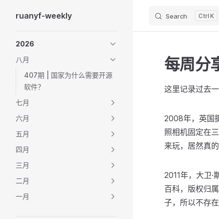
ruanyf-weekly
Search
K
Skip to content
Sidebar Navigation
2026
每周分享
八月
407期 | 国家为什么需要开源
软件？
这里记录过去一
七月
2008年，英国
六月
照相机固定在三
五月
来玩，居然真的
四月
三月
2011年，大
二月
百科，版权归属
一月
子，所以不存在