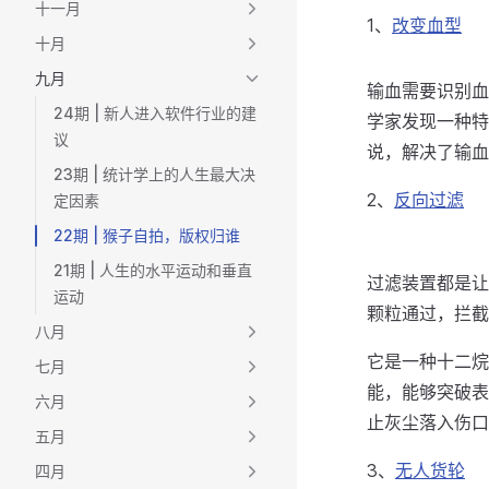
十一月
1、
改变血型
十月
九月
输血需要识别血
24期 | 新人进入软件行业的建
学家发现一种特
议
说，解决了输血
23期 | 统计学上的人生最大决
2、
反向过滤
定因素
22期 | 猴子自拍，版权归谁
21期 | 人生的水平运动和垂直
过滤装置都是让
运动
颗粒通过，拦截
八月
它是一种十二烷
七月
能，能够突破表
六月
止灰尘落入伤口
五月
3、
无人货轮
四月