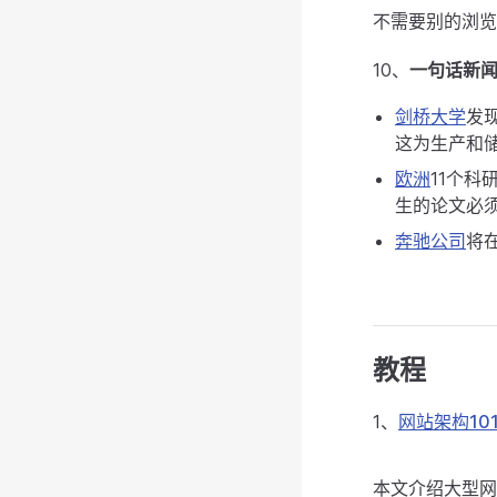
不需要别的浏览
10、
一句话新
剑桥大学
发
这为生产和
欧洲
11个科
生的论文必
奔驰公司
将
教程
1、
网站架构10
本文介绍大型网