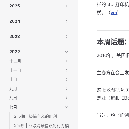
样的 3D 打
2025
楼。（
via
）
2024
2023
本周话题
2022
2010年，美
十二月
十一月
主办方在会上发
十月
九月
这张地图把互联
是亚马逊和 EB
八月
七月
当时，脸书的创
216期 | 极简主义的胜利
215期 | 互联网最喜欢的行为模