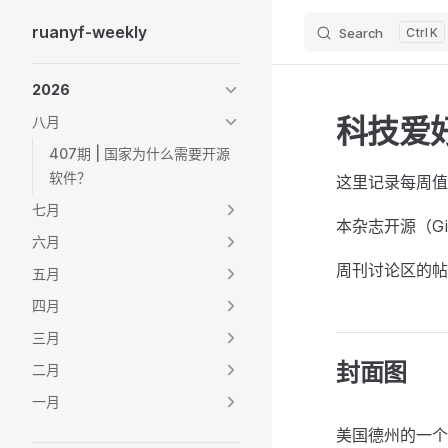
ruanyf-weekly
Search
K
Skip to content
Sidebar Navigation
2026
科技爱好
八月
407期 | 国家为什么需要开源
软件？
这里记录每周值
七月
本杂志开源（Git
六月
周刊讨论区的帖
五月
四月
三月
封面图
二月
一月
美国德州的一个