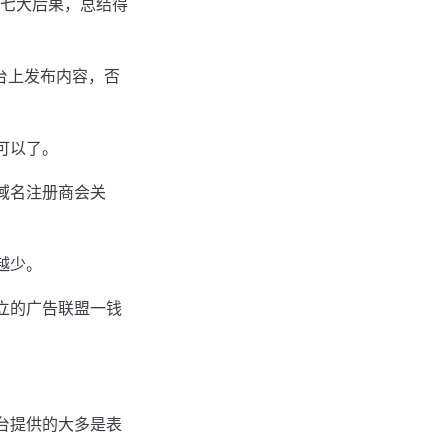
七大后果，总结得
台上发布内容，否
可以了。
域名注册商会关
越少。
立的广告联盟一钱
台提供的大多是表