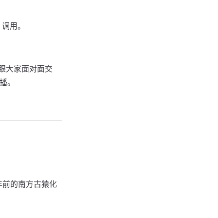
 调用。
会跟大家面对面交
播
。
年前的南方古猿化