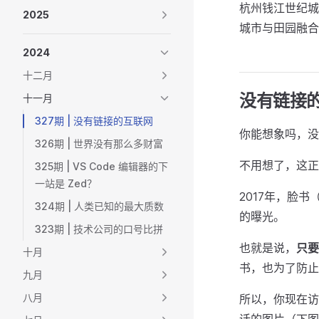
杭州钱江世纪城
2025
城市与田园融合
2024
十二月
没有链接
十一月
327期 | 没有链接的互联网
你能想象吗，没
326期 | 世界没有那么多财富
不用想了，这正
325期 | VS Code 编辑器的下
一站是 Zed？
2017年，脸
324期 | 人类已知的最大质数
的曝光。
323期 | 技术公司的口号比拼
也就是说，
只要
十月
书，也为了防止
九月
八月
所以，你现在访