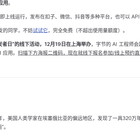
 应用
。
即上线运行，发布在扣子、微信、抖音等多种平台，也可以 API
开发的同学，不妨
试试它
，完全免费（不超出使用量额度）。
发者日”的线下活动，12月19日在上海举办
，字节的 AI 工程师
I 应用。
扫描下方海报二​维码，现在就线下报名参加/线上预约直
74年，美国人类学家在埃塞俄比亚的偏远地区，发现了一具320万
”。