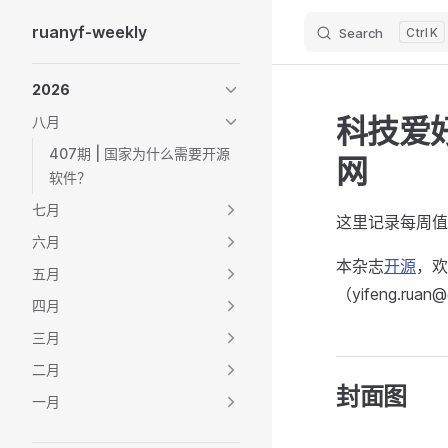
ruanyf-weekly
Search
K
Skip to content
Sidebar Navigation
2026
科技爱好
八月
407期 | 国家为什么需要开源
网
软件？
七月
这里记录每周值
六月
本杂志
开源
，欢
五月
（yifeng.ruan
四月
三月
二月
封面图
一月