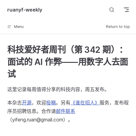
Skip to content
ruanyf-weekly
Menu
Return to top
科技爱好者周刊（第 342 期）：
面试的 AI 作弊——用数字人去面
试
这里记录每周值得分享的科技内容，周五发布。
本杂志
开源
，欢迎
投稿
。另有
《谁在招人》
服务，发布程
序员招聘信息。合作请
邮件联系
（yifeng.ruan@gmail.com）。