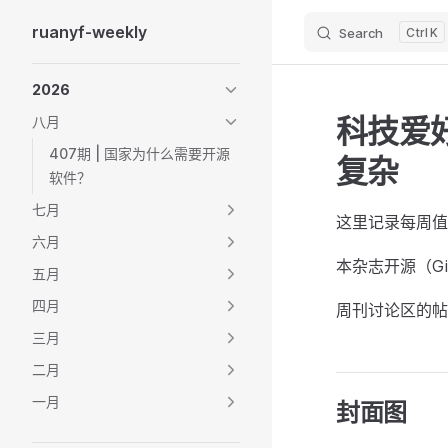
ruanyf-weekly
Search
K
Skip to content
Sidebar Navigation
2026
科技爱好
八月
407期 | 国家为什么需要开源
复杂
软件？
七月
这里记录每周值
六月
本杂志开源（Git
五月
四月
周刊讨论区的帖
三月
二月
一月
封面图