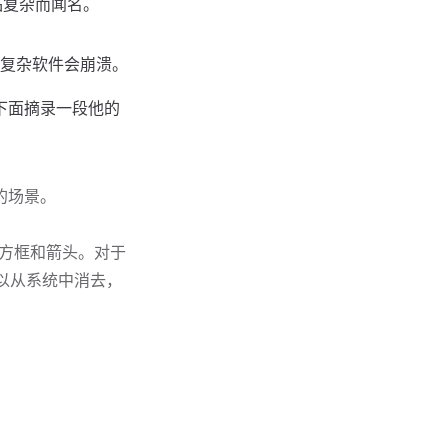
产品复杂而闻名。
复杂软件会崩溃。
。下面摘录一段他的
的场景。
多方框和箭头。对于
以从系统中消去，