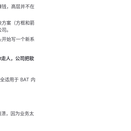
赚钱，高层并不在
决方案（方框和箭
公司。
头开始写一个新系
你走人，公司把软
用于 BAT 内
崩溃，因为业务太