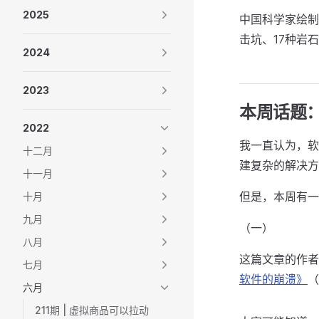
2025
中国科学家绘制
击坑、17种岩
2024
2023
本周话题
2022
我一直认为，软
十二月
建复杂的解决方
十一月
但是，本周有一
十月
九月
（一）
八月
这篇文章的作者是 
七月
软件的崩溃》
（
六月
211期 | 虚拟商品可以拉动