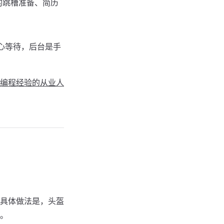
的跳槽准备、简历
心等待，后台是手
编程经验的从业人
。具体做法是，头盔
。