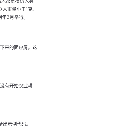
器人都是模仿人类
器人重量小于1克，
明年3月举行。
下来的面包屑。这
至没有开始农业耕
接给出示例代码。