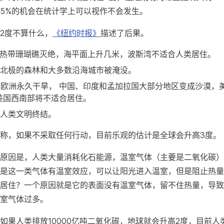
5%的机会在统计学上可以视作不会发生。
2度不算什么，
《纽约时报》
描述了后果。
：热带珊瑚礁灭绝，海平面上升几米，波斯湾不适合人类居住。
：北极的森林和大多数沿海城市被淹没。
：欧洲永久干旱， 中国、印度和孟加拉国大部分地区变成沙漠，
美国西南部将不适合居住。
：人类文明终结。
称，如果不采取任何行动，目前乐观的估计是全球会升高3度。
原因是，人类大量消耗化石能源，温室气体（主要是二氧化碳）
是这一类气体有温室效应，可以让阳光进入温室，但是阻止热量
居住？一个原因就是它的表面没有温室气体，留不住热量，导致
室气体过多。
如果人类排放10000亿吨二氧化碳，地球就会升高2度，目前人类