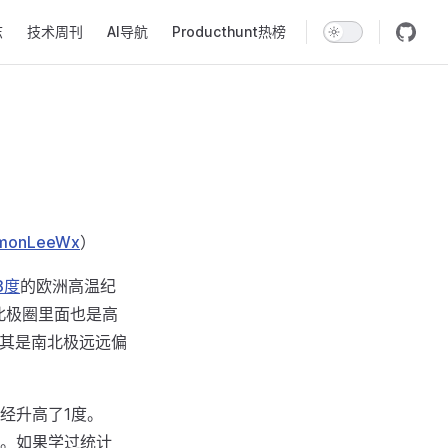
志
技术周刊
AI导航
Producthunt热榜
monLeeWx
）
8度
的欧洲高温纪
北极圈里面也是高
尤其是南北极远远偏
经升高了1度。
%。如果学过统计