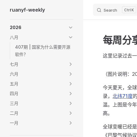
ruanyf-weekly
Search
K
Skip to content
Sidebar Navigation
2026
每周分享
八月
407期 | 国家为什么需要开源
软件？
这里记录过去一
七月
（图片说明：20
六月
五月
今天夏天，全球
四月
录，
北纬71度
三月
温。上图是今年
高。
二月
一月
全球变暖已经是
《巴黎气候协议