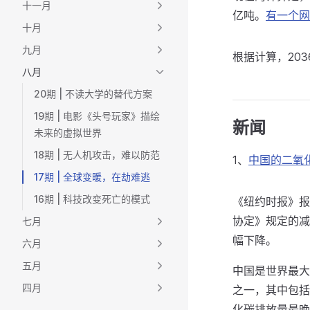
十一月
亿吨。
有一个网
十月
九月
根据计算，20
八月
20期 | 不读大学的替代方案
19期 | 电影《头号玩家》描绘
新闻
未来的虚拟世界
18期 | 无人机攻击，难以防范
1、
中国的二氧
17期 | 全球变暖，在劫难逃
16期 | 科技改变死亡的模式
《纽约时报》报
协定》规定的减
七月
幅下降。
六月
五月
中国是世界最大
四月
之一，其中包括
化碳排放量最晚